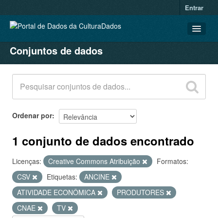
Entrar
Conjuntos de dados
CONJUNTOS DE DADOS
ORGANIZAÇÕES
GRUPOS
SOBRE
Ordenar por
1 conjunto de dados encontrado
Licenças:
Creative Commons Atribuição
Formatos:
CSV
Etiquetas:
ANCINE
ATIVIDADE ECONÔMICA
PRODUTORES
CNAE
TV