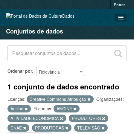
Entrar
Conjuntos de dados
CONJUNTOS DE DADOS
ORGANIZAÇÕES
GRUPOS
SOBRE
Ordenar por
1 conjunto de dados encontrado
Licenças:
Creative Commons Atribuição
Organizações:
Ancine
Etiquetas:
ANCINE
ATIVIDADE ECONÔMICA
PRODUTORES
CNAE
PRODUTORAS
TELEVISÃO