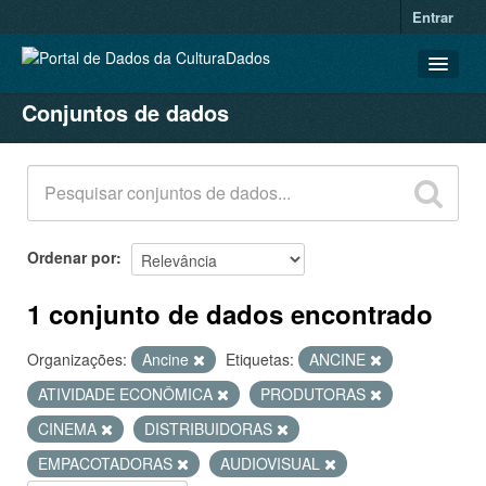
Entrar
Conjuntos de dados
CONJUNTOS DE DADOS
ORGANIZAÇÕES
GRUPOS
SOBRE
Ordenar por
1 conjunto de dados encontrado
Organizações:
Ancine
Etiquetas:
ANCINE
ATIVIDADE ECONÔMICA
PRODUTORAS
CINEMA
DISTRIBUIDORAS
EMPACOTADORAS
AUDIOVISUAL