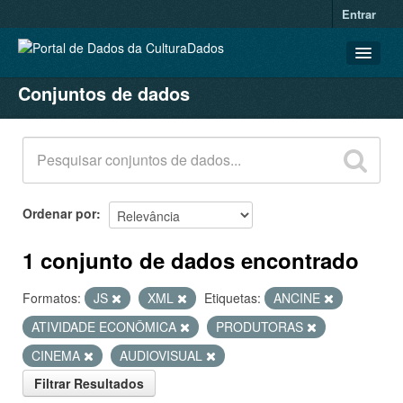
Entrar
Conjuntos de dados
CONJUNTOS DE DADOS
ORGANIZAÇÕES
GRUPOS
SOBRE
Ordenar por
1 conjunto de dados encontrado
Formatos:
JS
XML
Etiquetas:
ANCINE
ATIVIDADE ECONÔMICA
PRODUTORAS
CINEMA
AUDIOVISUAL
Filtrar Resultados