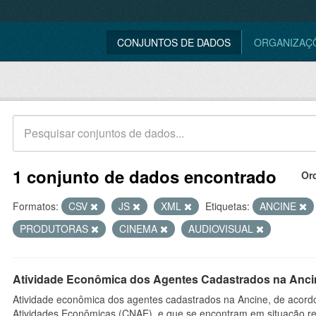
CONJUNTOS DE DADOS
ORGANIZAÇ
1 conjunto de dados encontrado
Or
Formatos:
CSV
JS
XML
Etiquetas:
ANCINE
PRODUTORAS
CINEMA
AUDIOVISUAL
Atividade Econômica dos Agentes Cadastrados na Anci
Atividade econômica dos agentes cadastrados na Ancine, de acordo
Atividades Econômicas (CNAE), e que se encontram em situação re