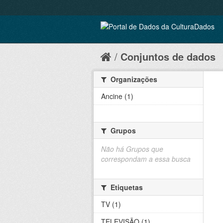
Conjuntos de dados
Organizações
Ancine (1)
Grupos
Não há Grupos que
correspondam a essa busca
Etiquetas
TV (1)
TELEVISÃO (1)