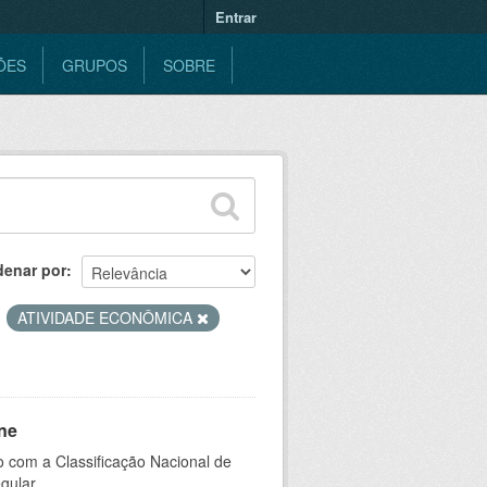
Entrar
ÕES
GRUPOS
SOBRE
denar por
ATIVIDADE ECONÔMICA
ne
 com a Classificação Nacional de
gular.