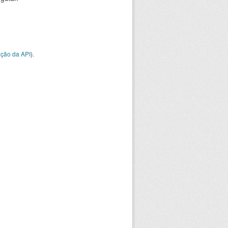
ção da API
).