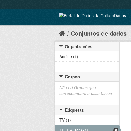
Conjuntos de dados
Organizações
Ancine (1)
Grupos
Não há Grupos que
correspondam a essa busca
Etiquetas
TV (1)
TELEVISÃO (1)