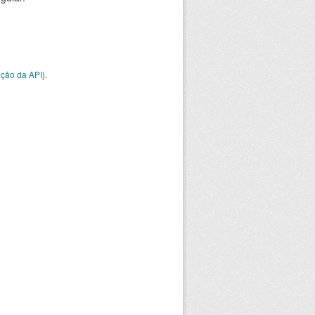
ção da API
).