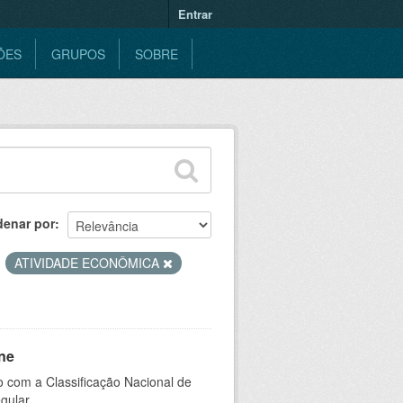
Entrar
ÕES
GRUPOS
SOBRE
denar por
ATIVIDADE ECONÔMICA
ne
 com a Classificação Nacional de
gular.