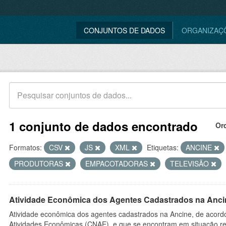
CONJUNTOS DE DADOS
ORGANIZAÇ
1 conjunto de dados encontrado
Or
Formatos:
CSV
JS
XML
Etiquetas:
ANCINE
PRODUTORAS
EMPACOTADORAS
TELEVISÃO
Atividade Econômica dos Agentes Cadastrados na Anci
Atividade econômica dos agentes cadastrados na Ancine, de acordo
Atividades Econômicas (CNAE), e que se encontram em situação re