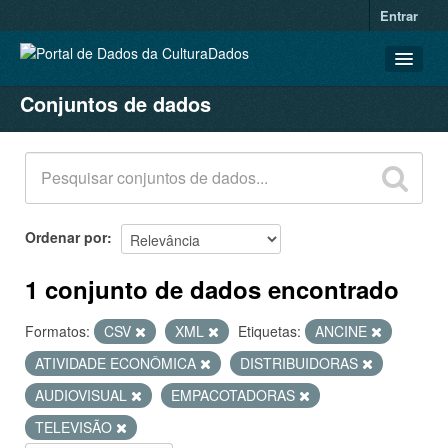
Entrar
Conjuntos de dados
CONJUNTOS DE DADOS
ORGANIZAÇÕES
GRUPOS
SOBRE
Ordenar por
1 conjunto de dados encontrado
Formatos:
CSV
XML
Etiquetas:
ANCINE
ATIVIDADE ECONÔMICA
DISTRIBUIDORAS
AUDIOVISUAL
EMPACOTADORAS
TELEVISÃO