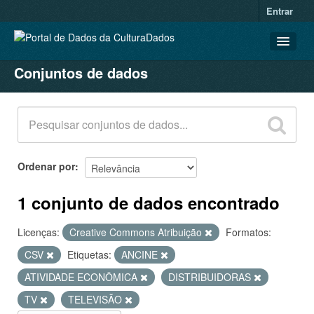
Entrar
Conjuntos de dados
CONJUNTOS DE DADOS
ORGANIZAÇÕES
GRUPOS
SOBRE
Ordenar por
1 conjunto de dados encontrado
Licenças:
Creative Commons Atribuição
Formatos:
CSV
Etiquetas:
ANCINE
ATIVIDADE ECONÔMICA
DISTRIBUIDORAS
TV
TELEVISÃO