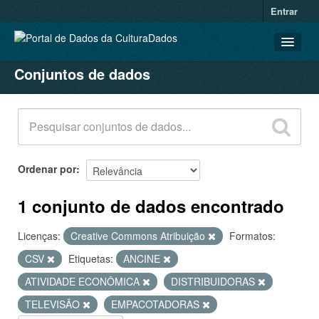
Entrar
Conjuntos de dados
CONJUNTOS DE DADOS
ORGANIZAÇÕES
GRUPOS
SOBRE
Ordenar por
1 conjunto de dados encontrado
Licenças:
Creative Commons Atribuição
Formatos:
CSV
Etiquetas:
ANCINE
ATIVIDADE ECONÔMICA
DISTRIBUIDORAS
TELEVISÃO
EMPACOTADORAS