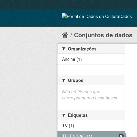
Conjuntos de dados
Organizações
Ancine (1)
Grupos
Não há Grupos que
correspondam a essa busca
Etiquetas
TV (1)
TELEVISÃO (1)