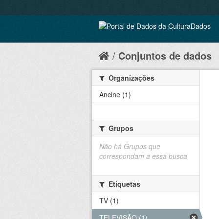
Conjuntos de dados
Organizações
Ancine (1)
Grupos
Não há Grupos que
correspondam a essa busca
Etiquetas
TV (1)
TELEVISÃO (1)