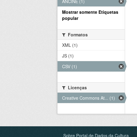
ANCINE (1)
Mostrar somente Etiquetas
popular
Formatos
XML (1)
JS (1)
CSV (1)
Licenças
Creative Commons At... (1)
Sobre Portal de Dados da Cultura