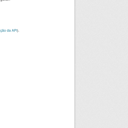
ção da API
).