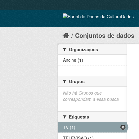
Conjuntos de dados
Organizações
Ancine (1)
Grupos
Não há Grupos que
correspondam a essa busca
Etiquetas
TV (1)
TELEVISÃO (1)