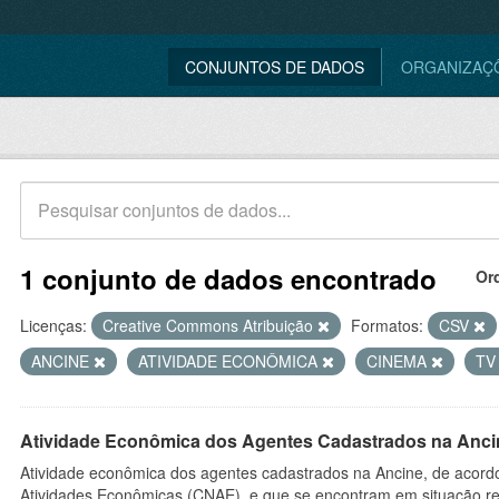
CONJUNTOS DE DADOS
ORGANIZAÇ
1 conjunto de dados encontrado
Or
Licenças:
Creative Commons Atribuição
Formatos:
CSV
ANCINE
ATIVIDADE ECONÔMICA
CINEMA
T
Atividade Econômica dos Agentes Cadastrados na Anci
Atividade econômica dos agentes cadastrados na Ancine, de acordo
Atividades Econômicas (CNAE), e que se encontram em situação re