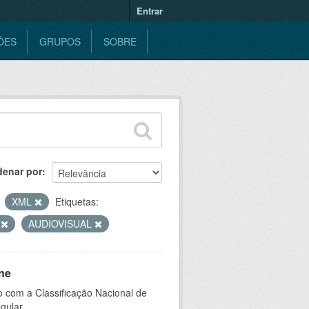
Entrar
ÕES
GRUPOS
SOBRE
denar por
XML
Etiquetas:
V
AUDIOVISUAL
ne
 com a Classificação Nacional de
gular.