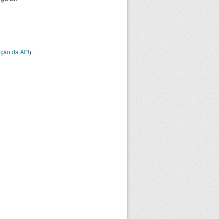
ção da API
).