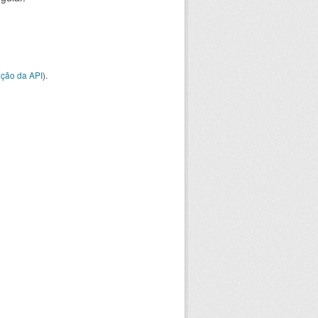
ção da API
).