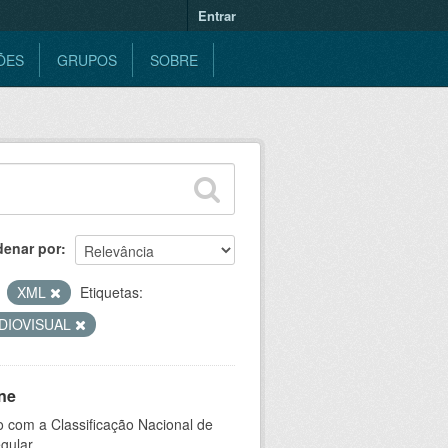
Entrar
ÕES
GRUPOS
SOBRE
denar por
XML
Etiquetas:
DIOVISUAL
ne
 com a Classificação Nacional de
gular.