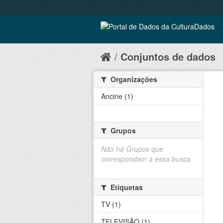
Conjuntos de dados
Organizações
Ancine (1)
Grupos
Não há Grupos que
correspondam a essa busca
Etiquetas
TV (1)
TELEVISÃO (1)