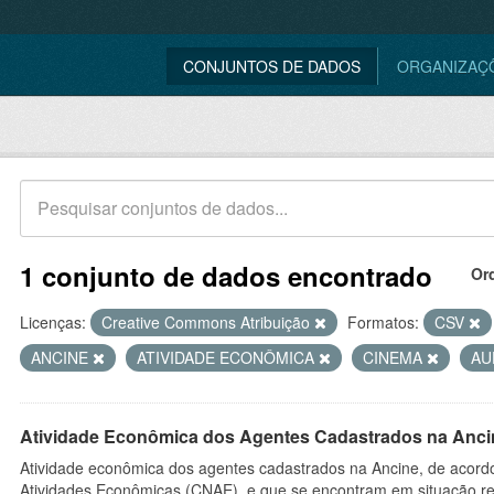
CONJUNTOS DE DADOS
ORGANIZAÇ
1 conjunto de dados encontrado
Or
Licenças:
Creative Commons Atribuição
Formatos:
CSV
ANCINE
ATIVIDADE ECONÔMICA
CINEMA
AU
Atividade Econômica dos Agentes Cadastrados na Anci
Atividade econômica dos agentes cadastrados na Ancine, de acordo
Atividades Econômicas (CNAE), e que se encontram em situação re