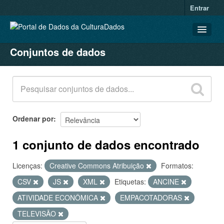
Entrar
Conjuntos de dados
CONJUNTOS DE DADOS
ORGANIZAÇÕES
GRUPOS
SOBRE
Ordenar por
1 conjunto de dados encontrado
Licenças:
Creative Commons Atribuição
Formatos:
CSV
JS
XML
Etiquetas:
ANCINE
ATIVIDADE ECONÔMICA
EMPACOTADORAS
TELEVISÃO