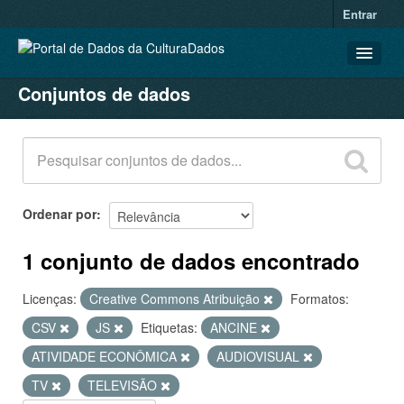
Entrar
Conjuntos de dados
CONJUNTOS DE DADOS
ORGANIZAÇÕES
GRUPOS
SOBRE
Ordenar por
1 conjunto de dados encontrado
Licenças:
Creative Commons Atribuição
Formatos:
CSV
JS
Etiquetas:
ANCINE
ATIVIDADE ECONÔMICA
AUDIOVISUAL
TV
TELEVISÃO