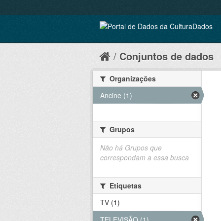
Conjuntos de dados
Organizações
Ancine (1)
Grupos
Não há Grupos que
correspondam a essa busca
Etiquetas
TV (1)
TELEVISÃO (1)