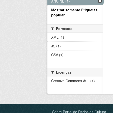
ANCINE (1)
Mostrar somente Etiquetas
popular
Formatos
XML (1)
JS (1)
CSV (1)
Licenças
Creative Commons At... (1)
Sobre Portal de Dados da Cultura