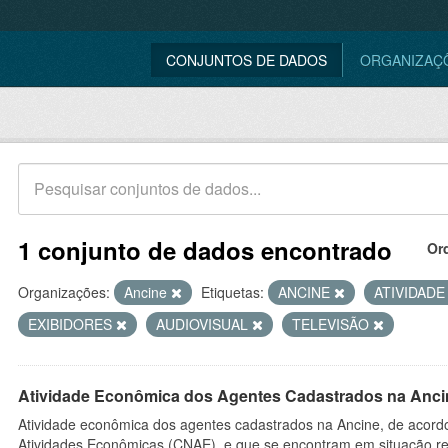
CONJUNTOS DE DADOS
ORGANIZAÇ
1 conjunto de dados encontrado
Or
Organizações:
Ancine
Etiquetas:
ANCINE
ATIVIDAD
EXIBIDORES
AUDIOVISUAL
TELEVISÃO
Atividade Econômica dos Agentes Cadastrados na Anci
Atividade econômica dos agentes cadastrados na Ancine, de acordo
Atividades Econômicas (CNAE), e que se encontram em situação re