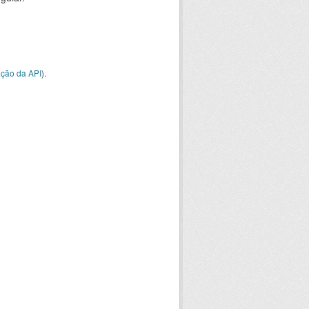
ção da API
).