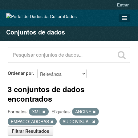
Entrar
Conjuntos de dados
CONJUNTOS DE DADOS
ORGANIZAÇÕES
GRUPOS
SOBRE
Ordenar por
3 conjuntos de dados
encontrados
Formatos:
XML
Etiquetas:
ANCINE
EMPACOTADORAS
AUDIOVISUAL
Filtrar Resultados