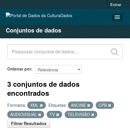
Entrar
Conjuntos de dados
CONJUNTOS DE DADOS
ORGANIZAÇÕES
GRUPOS
SOBRE
Ordenar por
3 conjuntos de dados
encontrados
Formatos:
XML
Etiquetas:
ANCINE
CPB
AUDIOVISUAL
TV
TELEVISÃO
Filtrar Resultados