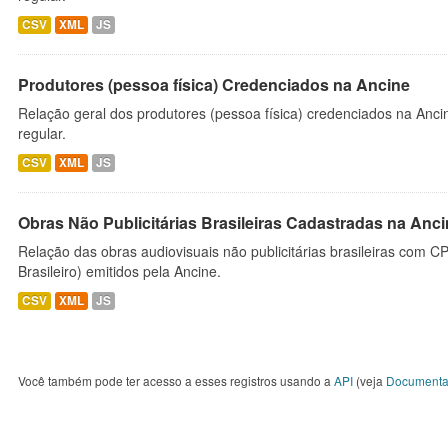
CSV
XML
JS
Produtores (pessoa física) Credenciados na Ancine
Relação geral dos produtores (pessoa física) credenciados na Anc
regular.
CSV
XML
JS
Obras Não Publicitárias Brasileiras Cadastradas na Anc
Relação das obras audiovisuais não publicitárias brasileiras com C
Brasileiro) emitidos pela Ancine.
CSV
XML
JS
Você também pode ter acesso a esses registros usando a
API
(veja
Documenta