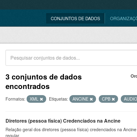
CONJUNTOS DE DADOS
ORGANIZAÇ
3 conjuntos de dados
Or
encontrados
Formatos:
XML
Etiquetas:
ANCINE
CPB
AUDI
Diretores (pessoa física) Credenciados na Ancine
Relação geral dos diretores (pessoa física) credenciados na Ancin
regular.