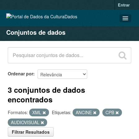
Entrar
Conjuntos de dados
CONJUNTOS DE DADOS
ORGANIZAÇÕES
GRUPOS
SOBRE
Ordenar por
3 conjuntos de dados
encontrados
Formatos:
XML
Etiquetas:
ANCINE
CPB
AUDIOVISUAL
Filtrar Resultados