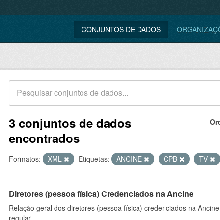
CONJUNTOS DE DADOS
ORGANIZAÇ
3 conjuntos de dados
Or
encontrados
Formatos:
XML
Etiquetas:
ANCINE
CPB
TV
Diretores (pessoa física) Credenciados na Ancine
Relação geral dos diretores (pessoa física) credenciados na Ancin
regular.