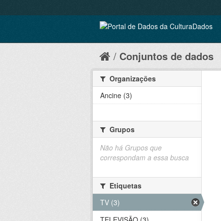
Conjuntos de dados
Organizações
Ancine (3)
Grupos
Não há Grupos que
correspondam a essa busca
Etiquetas
TV (3)
TELEVISÃO (3)