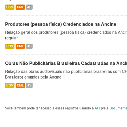
CSV
XML
JS
Produtores (pessoa física) Credenciados na Ancine
Relação geral dos produtores (pessoa física) credenciados na Anc
regular.
CSV
XML
JS
Obras Não Publicitárias Brasileiras Cadastradas na Anc
Relação das obras audiovisuais não publicitárias brasileiras com C
Brasileiro) emitidos pela Ancine.
CSV
XML
JS
Você também pode ter acesso a esses registros usando a
API
(veja
Documenta