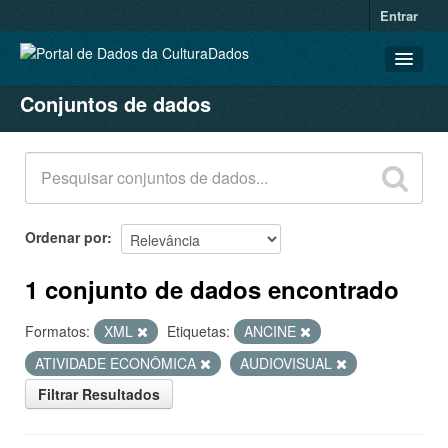
Entrar
Conjuntos de dados
CONJUNTOS DE DADOS
ORGANIZAÇÕES
GRUPOS
SOBRE
Ordenar por
1 conjunto de dados encontrado
Formatos:
XML
Etiquetas:
ANCINE
ATIVIDADE ECONÔMICA
AUDIOVISUAL
Filtrar Resultados