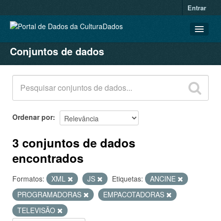
Entrar
Conjuntos de dados
CONJUNTOS DE DADOS
ORGANIZAÇÕES
GRUPOS
SOBRE
Ordenar por
3 conjuntos de dados
encontrados
Formatos:
XML
JS
Etiquetas:
ANCINE
PROGRAMADORAS
EMPACOTADORAS
TELEVISÃO