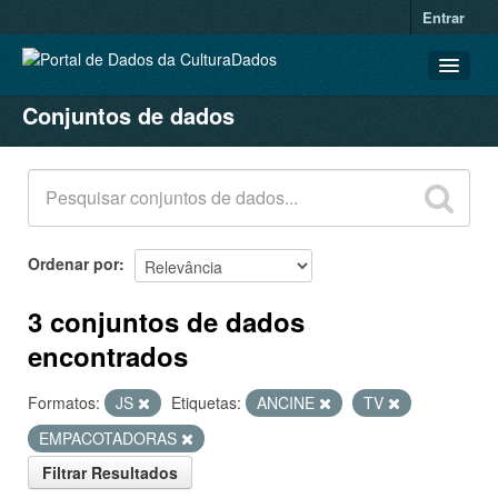
Entrar
Conjuntos de dados
CONJUNTOS DE DADOS
ORGANIZAÇÕES
GRUPOS
SOBRE
Ordenar por
3 conjuntos de dados
encontrados
Formatos:
JS
Etiquetas:
ANCINE
TV
EMPACOTADORAS
Filtrar Resultados