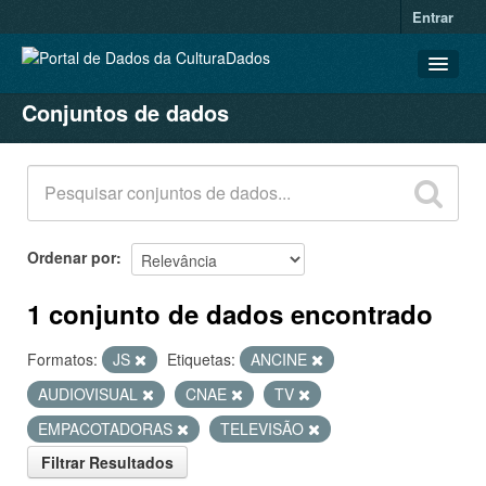
Entrar
Conjuntos de dados
CONJUNTOS DE DADOS
ORGANIZAÇÕES
GRUPOS
SOBRE
Ordenar por
1 conjunto de dados encontrado
Formatos:
JS
Etiquetas:
ANCINE
AUDIOVISUAL
CNAE
TV
EMPACOTADORAS
TELEVISÃO
Filtrar Resultados