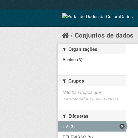
Conjuntos de dados
Organizações
Ancine (3)
Grupos
Não há Grupos que
correspondam a essa busca
Etiquetas
TV (3)
TELEVISÃO (3)