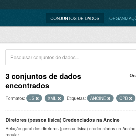
CONJUNTOS DE DADOS
ORGANIZAÇ
3 conjuntos de dados
Or
encontrados
Formatos:
JS
XML
Etiquetas:
ANCINE
CPB
Diretores (pessoa física) Credenciados na Ancine
Relação geral dos diretores (pessoa física) credenciados na Ancin
regular.