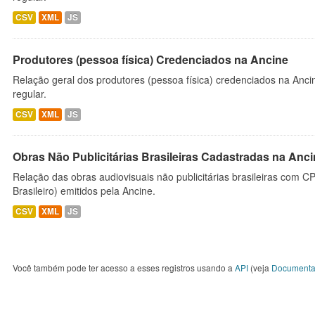
CSV
XML
JS
Produtores (pessoa física) Credenciados na Ancine
Relação geral dos produtores (pessoa física) credenciados na Anc
regular.
CSV
XML
JS
Obras Não Publicitárias Brasileiras Cadastradas na Anc
Relação das obras audiovisuais não publicitárias brasileiras com C
Brasileiro) emitidos pela Ancine.
CSV
XML
JS
Você também pode ter acesso a esses registros usando a
API
(veja
Documenta