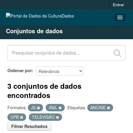
Entrar
Conjuntos de dados
CONJUNTOS DE DADOS
ORGANIZAÇÕES
GRUPOS
SOBRE
Ordenar por
3 conjuntos de dados
encontrados
Formatos:
JS
XML
Etiquetas:
ANCINE
CPB
TELEVISÃO
Filtrar Resultados