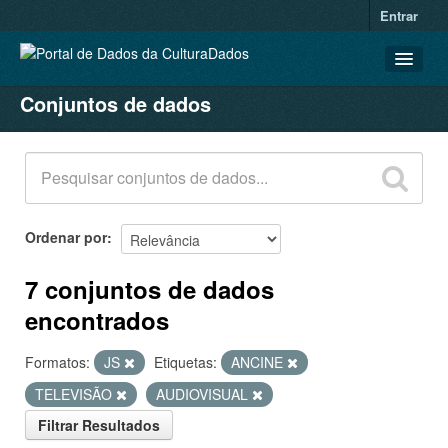
Entrar
Conjuntos de dados
CONJUNTOS DE DADOS
ORGANIZAÇÕES
GRUPOS
SOBRE
Ordenar por
7 conjuntos de dados
encontrados
Formatos:
JS
Etiquetas:
ANCINE
TELEVISÃO
AUDIOVISUAL
Filtrar Resultados