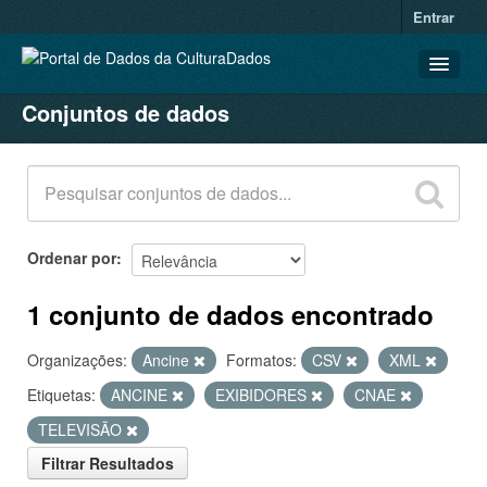
Entrar
Conjuntos de dados
CONJUNTOS DE DADOS
ORGANIZAÇÕES
GRUPOS
SOBRE
Ordenar por
1 conjunto de dados encontrado
Organizações:
Ancine
Formatos:
CSV
XML
Etiquetas:
ANCINE
EXIBIDORES
CNAE
TELEVISÃO
Filtrar Resultados