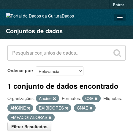
Entrar
Conjuntos de dados
CONJUNTOS DE DADOS
ORGANIZAÇÕES
GRUPOS
SOBRE
Ordenar por
1 conjunto de dados encontrado
Organizações:
Ancine
Formatos:
CSV
Etiquetas:
ANCINE
EXIBIDORES
CNAE
EMPACOTADORAS
Filtrar Resultados