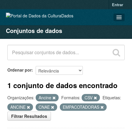
Entrar
Conjuntos de dados
CONJUNTOS DE DADOS
ORGANIZAÇÕES
GRUPOS
SOBRE
Ordenar por
1 conjunto de dados encontrado
Organizações:
Ancine
Formatos:
CSV
Etiquetas:
ANCINE
CNAE
EMPACOTADORAS
Filtrar Resultados