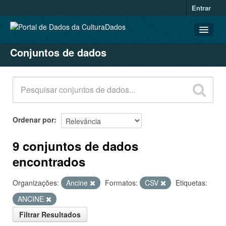
Entrar
Conjuntos de dados
CONJUNTOS DE DADOS
ORGANIZAÇÕES
GRUPOS
SOBRE
Ordenar por
9 conjuntos de dados
encontrados
Organizações:
Ancine
Formatos:
CSV
Etiquetas:
ANCINE
Filtrar Resultados