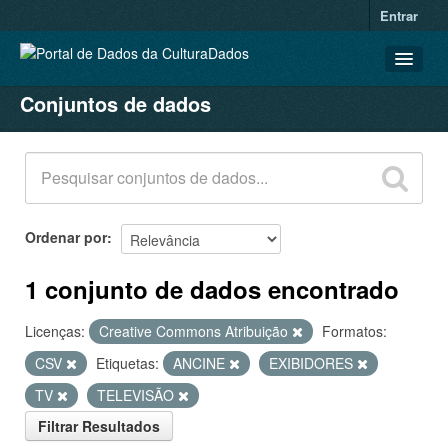
Entrar
Conjuntos de dados
CONJUNTOS DE DADOS
ORGANIZAÇÕES
GRUPOS
SOBRE
Ordenar por
1 conjunto de dados encontrado
Licenças:
Creative Commons Atribuição
Formatos:
CSV
Etiquetas:
ANCINE
EXIBIDORES
TV
TELEVISÃO
Filtrar Resultados