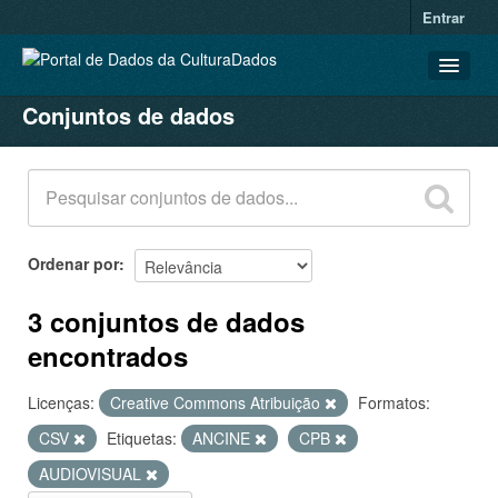
Entrar
Conjuntos de dados
CONJUNTOS DE DADOS
ORGANIZAÇÕES
GRUPOS
SOBRE
Ordenar por
3 conjuntos de dados
encontrados
Licenças:
Creative Commons Atribuição
Formatos:
CSV
Etiquetas:
ANCINE
CPB
AUDIOVISUAL