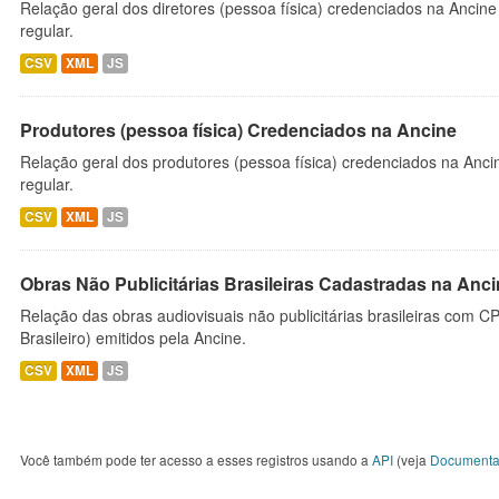
Relação geral dos diretores (pessoa física) credenciados na Ancin
regular.
CSV
XML
JS
Produtores (pessoa física) Credenciados na Ancine
Relação geral dos produtores (pessoa física) credenciados na Anc
regular.
CSV
XML
JS
Obras Não Publicitárias Brasileiras Cadastradas na Anc
Relação das obras audiovisuais não publicitárias brasileiras com C
Brasileiro) emitidos pela Ancine.
CSV
XML
JS
Você também pode ter acesso a esses registros usando a
API
(veja
Documenta