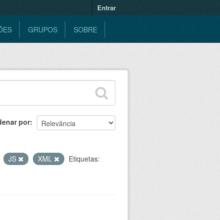
Entrar
ÕES
GRUPOS
SOBRE
denar por
JS
XML
Etiquetas: