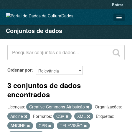
Entrar
Conjuntos de dados
CONJUNTOS DE DADOS
ORGANIZAÇÕES
GRUPOS
SOBRE
Ordenar por
3 conjuntos de dados
encontrados
Licenças:
Creative Commons Atribuição
Organizações:
Ancine
Formatos:
CSV
XML
Etiquetas:
ANCINE
CPB
TELEVISÃO