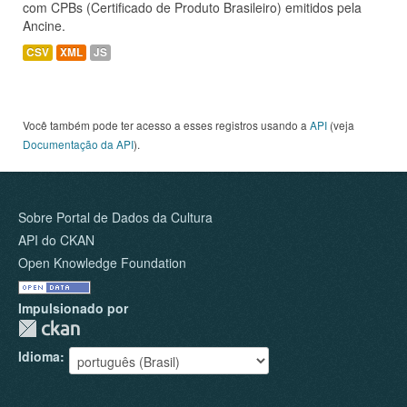
com CPBs (Certificado de Produto Brasileiro) emitidos pela
Ancine.
CSV
XML
JS
Você também pode ter acesso a esses registros usando a
API
(veja
Documentação da API
).
Sobre Portal de Dados da Cultura
API do CKAN
Open Knowledge Foundation
Impulsionado por
Idioma