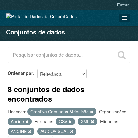
Entrar
Conjuntos de dados
CONJUNTOS DE DADOS
ORGANIZAÇÕES
GRUPOS
SOBRE
Ordenar por
8 conjuntos de dados
encontrados
Licenças:
Creative Commons Atribuição
Organizações:
Ancine
Formatos:
CSV
XML
Etiquetas:
ANCINE
AUDIOVISUAL