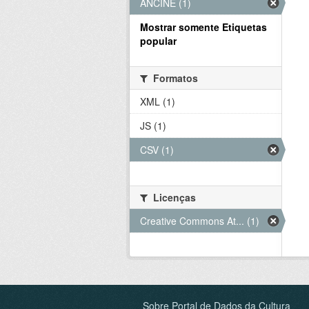
ANCINE (1)
Mostrar somente Etiquetas
popular
Formatos
XML (1)
JS (1)
CSV (1)
Licenças
Creative Commons At... (1)
Sobre Portal de Dados da Cultura