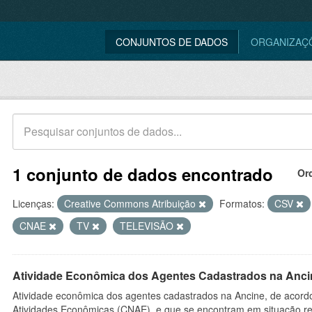
CONJUNTOS DE DADOS
ORGANIZAÇ
1 conjunto de dados encontrado
Or
Licenças:
Creative Commons Atribuição
Formatos:
CSV
CNAE
TV
TELEVISÃO
Atividade Econômica dos Agentes Cadastrados na Anci
Atividade econômica dos agentes cadastrados na Ancine, de acordo
Atividades Econômicas (CNAE), e que se encontram em situação re