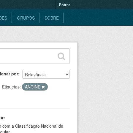
Entrar
ÕES
GRUPOS
SOBRE
denar por
Etiquetas:
ANCINE
ne
 com a Classificação Nacional de
gular.