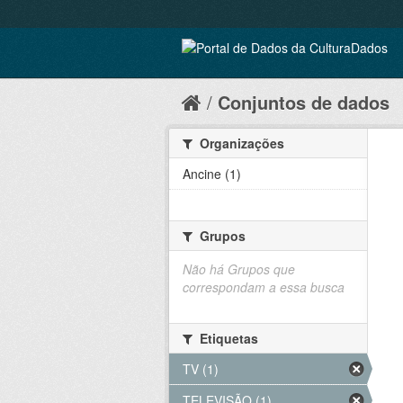
Conjuntos de dados
Organizações
Ancine (1)
Grupos
Não há Grupos que
correspondam a essa busca
Etiquetas
TV (1)
TELEVISÃO (1)