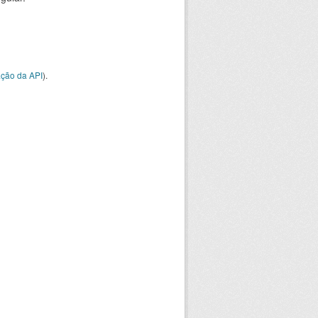
ção da API
).