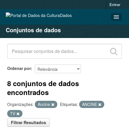
Entrar
Conjuntos de dados
CONJUNTOS DE DADOS
ORGANIZAÇÕES
GRUPOS
SOBRE
Ordenar por
8 conjuntos de dados
encontrados
Organizações:
Ancine
Etiquetas:
ANCINE
TV
Filtrar Resultados