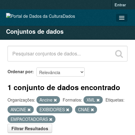
Entrar
Conjuntos de dados
CONJUNTOS DE DADOS
ORGANIZAÇÕES
GRUPOS
SOBRE
Ordenar por
1 conjunto de dados encontrado
Organizações:
Ancine
Formatos:
XML
Etiquetas:
ANCINE
EXIBIDORES
CNAE
EMPACOTADORAS
Filtrar Resultados