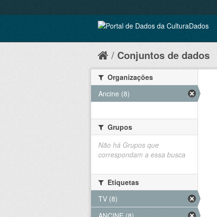
Conjuntos de dados
Organizações
Ancine (8)
Grupos
Não há Grupos que
correspondam a essa busca
Etiquetas
TV (8)
ANCINE (8)