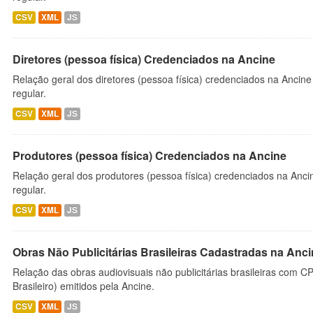
CSV
XML
JS
Diretores (pessoa física) Credenciados na Ancine
Relação geral dos diretores (pessoa física) credenciados na Ancin
regular.
CSV
XML
JS
Produtores (pessoa física) Credenciados na Ancine
Relação geral dos produtores (pessoa física) credenciados na Anc
regular.
CSV
XML
JS
Obras Não Publicitárias Brasileiras Cadastradas na Anc
Relação das obras audiovisuais não publicitárias brasileiras com C
Brasileiro) emitidos pela Ancine.
CSV
XML
JS