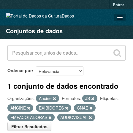
Entrar
Conjuntos de dados
CONJUNTOS DE DADOS
ORGANIZAÇÕES
GRUPOS
SOBRE
Ordenar por
1 conjunto de dados encontrado
Organizações:
Ancine
Formatos:
JS
Etiquetas:
ANCINE
EXIBIDORES
CNAE
EMPACOTADORAS
AUDIOVISUAL
Filtrar Resultados