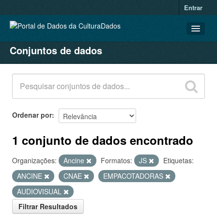
Entrar
Conjuntos de dados
CONJUNTOS DE DADOS
ORGANIZAÇÕES
GRUPOS
SOBRE
Ordenar por
1 conjunto de dados encontrado
Organizações:
Ancine
Formatos:
JS
Etiquetas:
ANCINE
CNAE
EMPACOTADORAS
AUDIOVISUAL
Filtrar Resultados