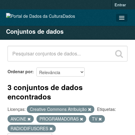
Entrar
Conjuntos de dados
CONJUNTOS DE DADOS
ORGANIZAÇÕES
GRUPOS
SOBRE
Ordenar por
3 conjuntos de dados
encontrados
Licenças:
Creative Commons Atribuição
Etiquetas:
ANCINE
PROGRAMADORAS
TV
RADIODIFUSORES