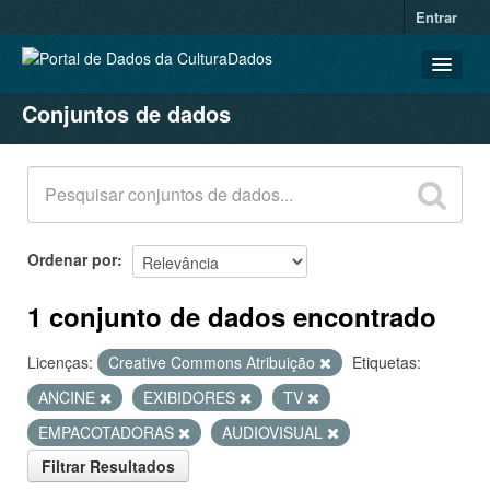
Entrar
Conjuntos de dados
CONJUNTOS DE DADOS
ORGANIZAÇÕES
GRUPOS
SOBRE
Ordenar por
1 conjunto de dados encontrado
Licenças:
Creative Commons Atribuição
Etiquetas:
ANCINE
EXIBIDORES
TV
EMPACOTADORAS
AUDIOVISUAL
Filtrar Resultados