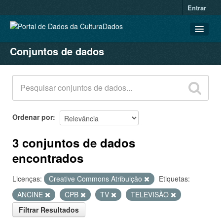
Entrar
Conjuntos de dados
CONJUNTOS DE DADOS
ORGANIZAÇÕES
GRUPOS
SOBRE
Ordenar por
3 conjuntos de dados
encontrados
Licenças:
Creative Commons Atribuição
Etiquetas:
ANCINE
CPB
TV
TELEVISÃO
Filtrar Resultados