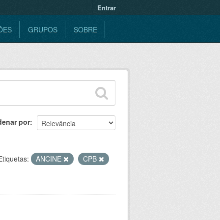
Entrar
ÕES
GRUPOS
SOBRE
denar por
Etiquetas:
ANCINE
CPB