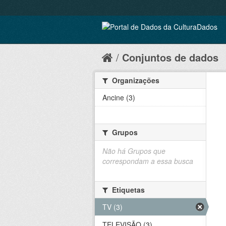
Conjuntos de dados
Organizações
Ancine (3)
Grupos
Não há Grupos que
correspondam a essa busca
Etiquetas
TV (3)
TELEVISÃO (3)