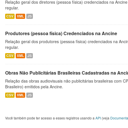
Relação geral dos diretores (pessoa física) credenciados na Ancin
regular.
CSV
XML
JS
Produtores (pessoa física) Credenciados na Ancine
Relação geral dos produtores (pessoa física) credenciados na Anc
regular.
CSV
XML
JS
Obras Não Publicitárias Brasileiras Cadastradas na Anc
Relação das obras audiovisuais não publicitárias brasileiras com C
Brasileiro) emitidos pela Ancine.
CSV
XML
JS
Você também pode ter acesso a esses registros usando a
API
(veja
Documenta