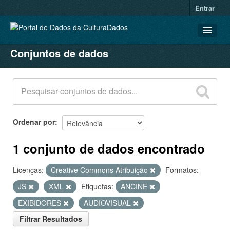
Entrar
Conjuntos de dados
CONJUNTOS DE DADOS
ORGANIZAÇÕES
GRUPOS
SOBRE
Ordenar por
1 conjunto de dados encontrado
Licenças:
Creative Commons Atribuição
Formatos:
JS
XML
Etiquetas:
ANCINE
EXIBIDORES
AUDIOVISUAL
Filtrar Resultados