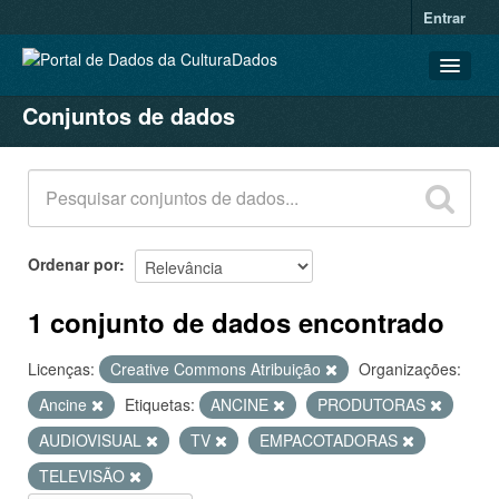
Entrar
Conjuntos de dados
CONJUNTOS DE DADOS
ORGANIZAÇÕES
GRUPOS
SOBRE
Ordenar por
1 conjunto de dados encontrado
Licenças:
Creative Commons Atribuição
Organizações:
Ancine
Etiquetas:
ANCINE
PRODUTORAS
AUDIOVISUAL
TV
EMPACOTADORAS
TELEVISÃO