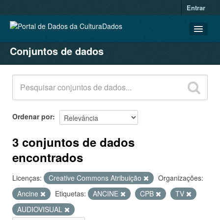
Entrar
Conjuntos de dados
CONJUNTOS DE DADOS
ORGANIZAÇÕES
GRUPOS
SOBRE
Ordenar por
3 conjuntos de dados
encontrados
Licenças:
Creative Commons Atribuição
Organizações:
Ancine
Etiquetas:
ANCINE
CPB
TV
AUDIOVISUAL